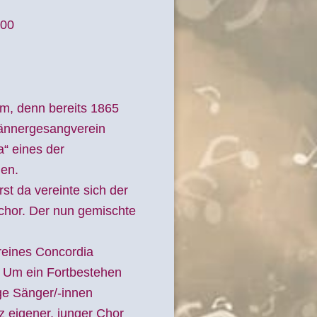
000
im, denn bereits 1865
ännergesangverein
“ eines der
en.
st da vereinte sich der
hor. Der nun gemischte
eines Concordia
: Um ein Fortbestehen
ge Sänger/-innen
z eigener, junger Chor