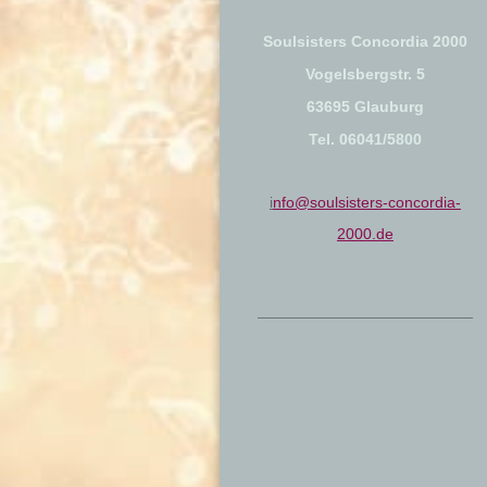
Soulsisters Concordia 2000
Vogelsbergstr. 5
63695 Glauburg
Tel. 06041/5800
i
nfo@soulsisters-concordia-
2000.de